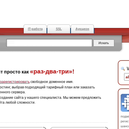
IT-работа
SSL
Аукцион
W
«раз-два-три»!
т просто как
зарегистрировать
свободное доменное имя.
остинг, выбрав подходящий тарифный план или заказать
енного сервера.
оздание сайта у нашего специалиста. Мы можем предложить
йта любой сложности.
пода
регис
шанс