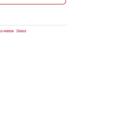
ся домены
·
Прокси