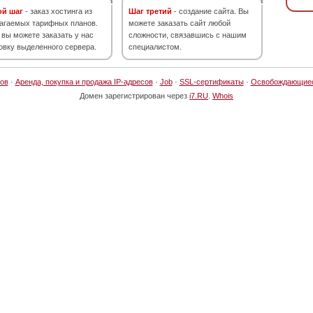
ой шаг
- заказ хостинга из
Шаг третий
- создание сайта. Вы
агаемых тарифных планов.
можете заказать сайт любой
 вы можете заказать у нас
сложности, связавшись с нашим
овку выделенного сервера.
специалистом.
ов
·
Аренда, покупка и продажа IP-адресов
·
Job
·
SSL-сертификаты
·
Освобождающие
Домен зарегистрирован через
i7.RU
.
Whois