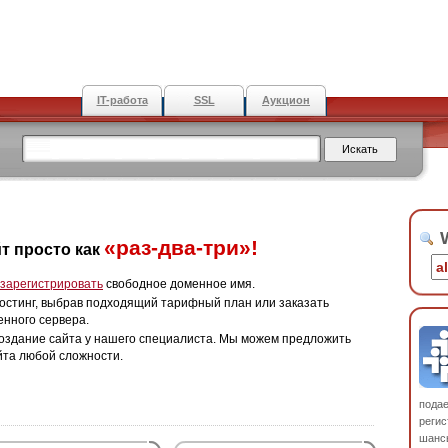
IT-работа
SSL
Аукцион
W
«раз-два-три»!
т просто как
зарегистрировать
свободное доменное имя.
остинг, выбрав подходящий тарифный план или заказать
енного сервера.
оздание сайта у нашего специалиста. Мы можем предложить
йта любой сложности.
пода
регис
шанс