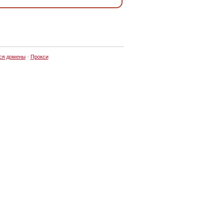
ся домены
·
Прокси