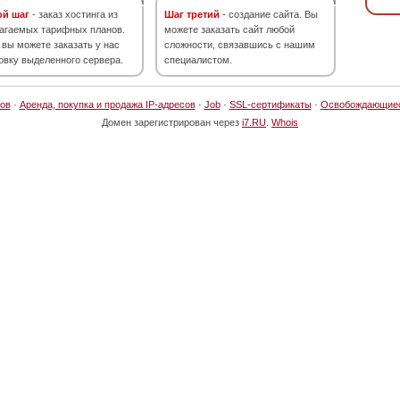
ой шаг
- заказ хостинга из
Шаг третий
- создание сайта. Вы
агаемых тарифных планов.
можете заказать сайт любой
 вы можете заказать у нас
сложности, связавшись с нашим
овку выделенного сервера.
специалистом.
ов
·
Аренда, покупка и продажа IP-адресов
·
Job
·
SSL-сертификаты
·
Освобождающие
Домен зарегистрирован через
i7.RU
.
Whois