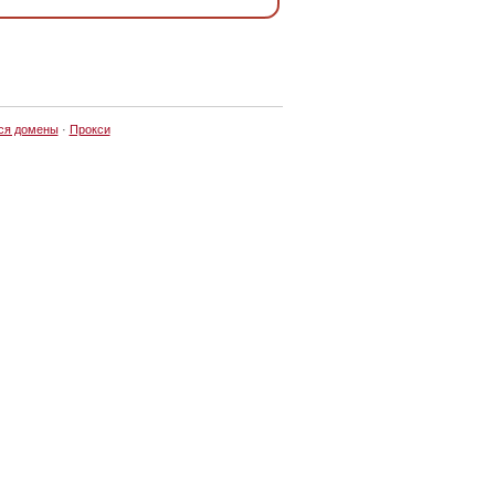
ся домены
·
Прокси