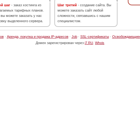
ой шаг
- заказ хостинга из
Шаг третий
- создание сайта. Вы
агаемых тарифных планов.
можете заказать сайт любой
 вы можете заказать у нас
сложности, связавшись с нашим
овку выделенного сервера.
специалистом.
ов
·
Аренда, покупка и продажа IP-адресов
·
Job
·
SSL-сертификаты
·
Освобождающие
Домен зарегистрирован через
i7.RU
.
Whois