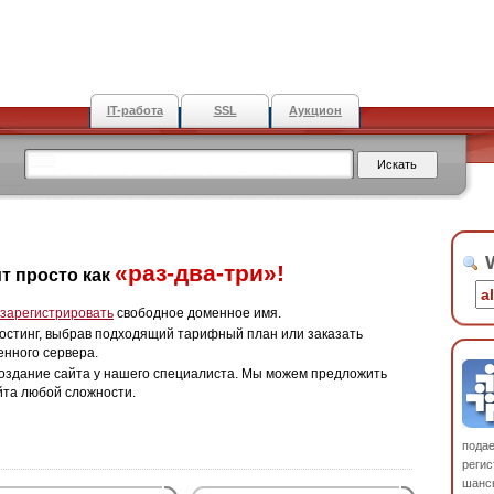
IT-работа
SSL
Аукцион
W
«раз-два-три»!
т просто как
зарегистрировать
свободное доменное имя.
остинг, выбрав подходящий тарифный план или заказать
енного сервера.
оздание сайта у нашего специалиста. Мы можем предложить
йта любой сложности.
пода
регис
шанс